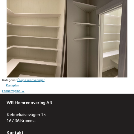
Kategorier:
Övriga renoveringar
←
Karlaplan
Fridhemsplan
→
WR Hemrenovering AB
Kebnekaisevägen 15
167 36 Bromma
Kontakt