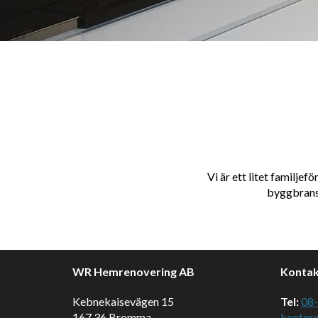
Vi är ett litet familj
byggbransc
WR Hemrenovering AB
Kontak
Kebnekaisevägen 15
Tel:
08-
167 36 Bromma
kontor