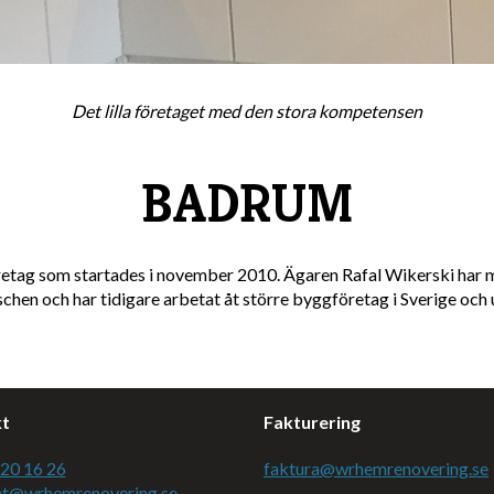
Det lilla företaget med den stora kompetensen
BADRUM
eföretag som startades i november 2010. Ägaren Rafal Wikerski har 
hen och har tidigare arbetat åt större byggföretag i Sverige och
t
Fakturering
20 16 26
faktura@wrhemrenovering.se
et@wrhemrenovering.se