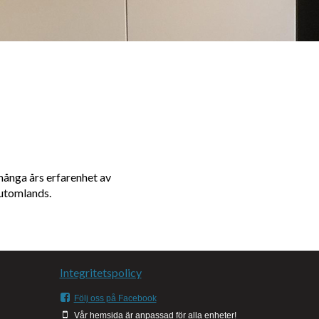
många års erfarenhet av
 utomlands.
Integritetspolicy
Följ oss på Facebook
Vår hemsida är anpassad för alla enheter!